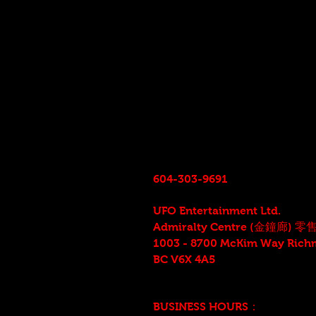
604-303-9691
UFO Entertainment Ltd.
Admiralty Centre (金鐘廊) 
1003 - 8700 McKim Way Rich
BC V6X 4A5
BUSINESS HOURS：