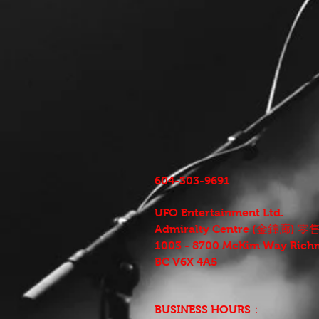
604-303-9691
UFO Entertainment Ltd.
Admiralty Centre (金鐘廊) 
1003 - 8700 McKim Way Rich
BC V6X 4A5
BUSINESS HOURS：